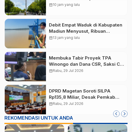
Fokus Terangi Jalur Rawan
calendar_month
10 jam yang lalu
Kecelakaan
Debit Empat Waduk di Kabupaten
Madiun Menyusut, Ribuan
Hektare Sawah Terancam
calendar_month
13 jam yang lalu
Kekurangan Air
Membuka Tabir Proyek TPA
Winongo dan Dana CSR, Saksi CV
Sekar Arum Ungkap Fakta
calendar_month
Rabu, 29 Jul 2026
DPRD Magetan Soroti SILPA
Rp135,8 Miliar, Desak Pemkab
Tuntaskan Kelebihan Bayar
calendar_month
Rabu, 29 Jul 2026
Proyek
REKOMENDASI UNTUK ANDA