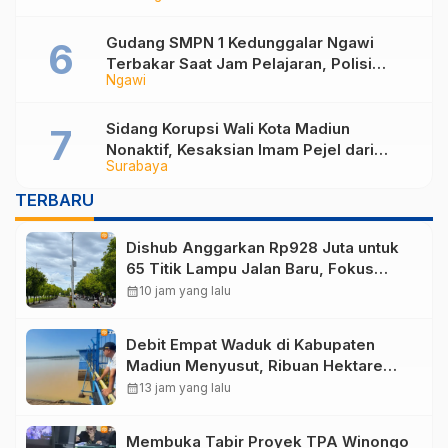
Gudang SMPN 1 Kedunggalar Ngawi
Terbakar Saat Jam Pelajaran, Polisi
Ngawi
Selidiki Penyebab Kebakaran
Sidang Korupsi Wali Kota Madiun
Nonaktif, Kesaksian Imam Pejel dari
Surabaya
Relawan hingga Soal Rekening Rp 7
Miliar
TERBARU
Dishub Anggarkan Rp928 Juta untuk
65 Titik Lampu Jalan Baru, Fokus
Terangi Jalur Rawan Kecelakaan
calendar_month
10 jam yang lalu
Debit Empat Waduk di Kabupaten
Madiun Menyusut, Ribuan Hektare
Sawah Terancam Kekurangan Air
calendar_month
13 jam yang lalu
Membuka Tabir Proyek TPA Winongo