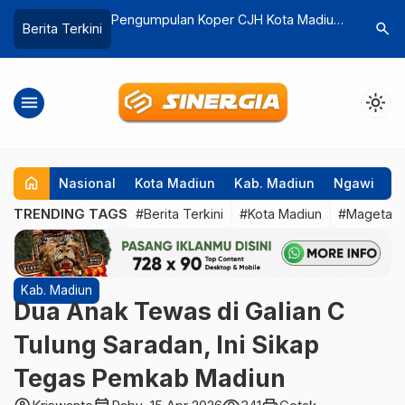
r CJH Kota Madiun
Gadis 20 Tahun di Kota Madiun Hilang
TMMD k
search
Berita Terkini
Koper Dikirim ke
Sejak Awal November, Polisi Lakukan
Magetan
ya
Pencarian
Pedesa
menu
light_mode
home
Nasional
Kota Madiun
Kab. Madiun
Ngawi
P
TRENDING TAGS
#Berita Terkini
#Kota Madiun
#Magetan
Kab. Madiun
Dua Anak Tewas di Galian C
Tulung Saradan, Ini Sikap
Tegas Pemkab Madiun