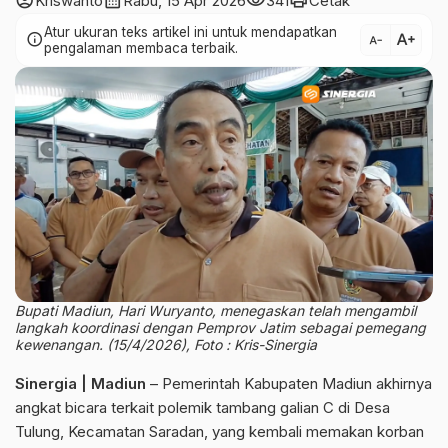
account_circle
calendar_month
visibility
print
Kriswanto
Rabu, 15 Apr 2026
341
Cetak
Atur ukuran teks artikel ini untuk mendapatkan
text_increase
info
text_decrease
pengalaman membaca terbaik.
Bupati Madiun, Hari Wuryanto, menegaskan telah mengambil
langkah koordinasi dengan Pemprov Jatim sebagai pemegang
kewenangan. (15/4/2026), Foto : Kris-Sinergia
Sinergia | Madiun
– Pemerintah Kabupaten Madiun akhirnya
angkat bicara terkait polemik tambang galian C di Desa
Tulung, Kecamatan Saradan, yang kembali memakan korban