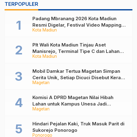
TERPOPULER
Padang Mbranang 2026 Kota Madiun
Resmi Digelar, Festival Video Mapping
Kota Madiun
Internasional Dongkrak Ekonomi Kreatif
Plt Wali Kota Madiun Tinjau Aset
Manisrejo, Terminal Tipe C dan Lahan
Kota Madiun
Mangkrak Akan Dimaksimalkan untuk
Masyarakat
Mobil Damkar Tertua Magetan Simpan
Cerita Unik, Setiap Dicuci Disebut Kerap
Magetan
Disusul Laporan Kebakaran
Komisi A DPRD Magetan Nilai Hibah
Lahan untuk Kampus Unesa Jadi
Magetan
Investasi Jangka Panjang Daerah
Hindari Pejalan Kaki, Truk Masuk Parit di
Sukorejo Ponorogo
Ponorogo