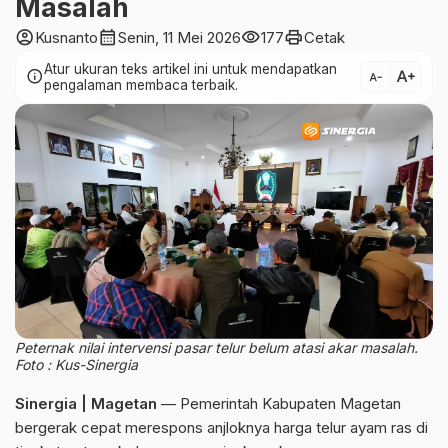
Masalah
account_circle
calendar_month
visibility
print
Kusnanto
Senin, 11 Mei 2026
177
Cetak
Atur ukuran teks artikel ini untuk mendapatkan
text_increase
info
text_decrease
pengalaman membaca terbaik.
Peternak nilai intervensi pasar telur belum atasi akar masalah.
Foto : Kus-Sinergia
Sinergia | Magetan
— Pemerintah Kabupaten Magetan
bergerak cepat merespons anjloknya harga telur ayam ras di