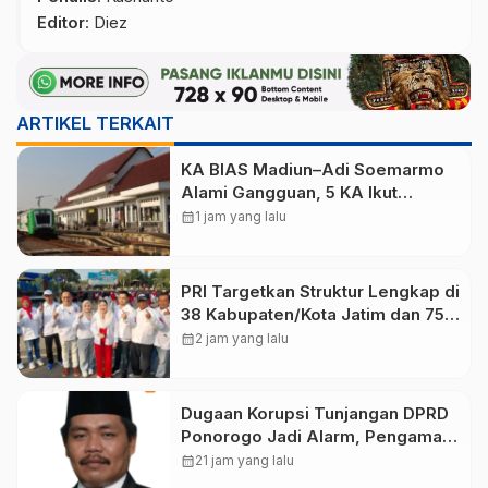
Editor
: Diez
ARTIKEL TERKAIT
KA BIAS Madiun–Adi Soemarmo
Alami Gangguan, 5 KA Ikut
Terdampak
calendar_month
1 jam yang lalu
PRI Targetkan Struktur Lengkap di
38 Kabupaten/Kota Jatim dan 75
Kursi DPR RI pada Pemilu 2029
calendar_month
2 jam yang lalu
Dugaan Korupsi Tunjangan DPRD
Ponorogo Jadi Alarm, Pengamat
Minta Magetan Perkuat Tata
calendar_month
21 jam yang lalu
Kelola Administrasi