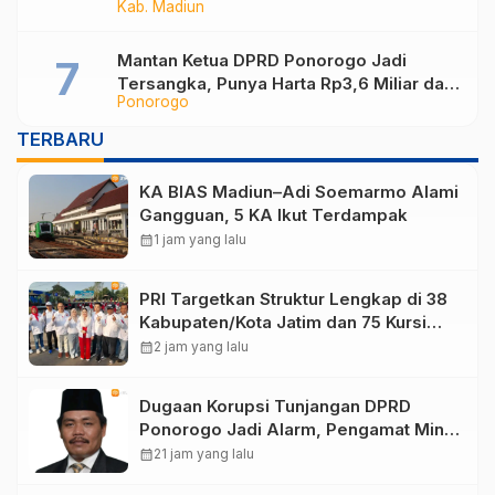
Kab. Madiun
Hasilkan PAD
Mantan Ketua DPRD Ponorogo Jadi
Tersangka, Punya Harta Rp3,6 Miliar dan
Ponorogo
Utang Rp1,4 Miliar
TERBARU
KA BIAS Madiun–Adi Soemarmo Alami
Gangguan, 5 KA Ikut Terdampak
calendar_month
1 jam yang lalu
PRI Targetkan Struktur Lengkap di 38
Kabupaten/Kota Jatim dan 75 Kursi
DPR RI pada Pemilu 2029
calendar_month
2 jam yang lalu
Dugaan Korupsi Tunjangan DPRD
Ponorogo Jadi Alarm, Pengamat Minta
Magetan Perkuat Tata Kelola
calendar_month
21 jam yang lalu
Administrasi