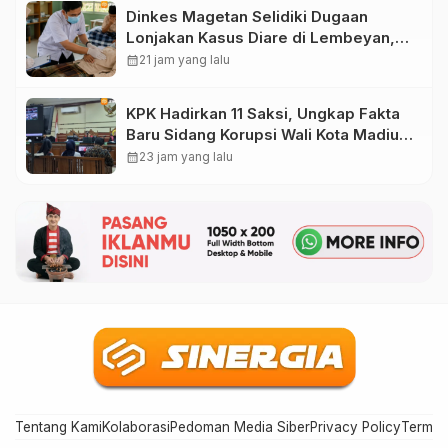
Dinkes Magetan Selidiki Dugaan
Lonjakan Kasus Diare di Lembeyan,
Lakukan Penyelidikan Epidemiologi
calendar_month
21 jam yang lalu
KPK Hadirkan 11 Saksi, Ungkap Fakta
Baru Sidang Korupsi Wali Kota Madiun
Nonaktif Maidi
calendar_month
23 jam yang lalu
Tentang Kami
Kolaborasi
Pedoman Media Siber
Privacy Policy
Terms 