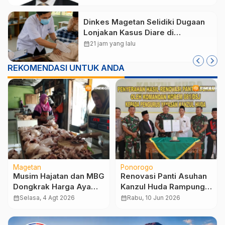
Dinkes Magetan Selidiki Dugaan
Lonjakan Kasus Diare di
Lembeyan, Lakukan Penyelidikan
calendar_month
21 jam yang lalu
Epidemiologi
REKOMENDASI UNTUK ANDA
Magetan
Ponorogo
Musim Hajatan dan MBG
Renovasi Panti Asuhan
Dongkrak Harga Ayam,
Kanzul Huda Rampung,
Telur Malah Sepi
Korem 081/DSJ
calendar_month
Selasa, 4 Agt 2026
calendar_month
Rabu, 10 Jun 2026
Peminat
Serahkan Hasil
Pembangunan