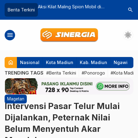
on Mobil di
DPRD Ponorogo Minta Evakuasi
Tiga Pel
search
Berita Terkini
erugi Jutaan
Material Longsor Dipercepat, Ratusan
terhadap
Warga Wagir Kidul Terisolasi
di Magel
menu
light_mode
home
Nasional
Kota Madiun
Kab. Madiun
Ngawi
P
TRENDING TAGS
#Berita Terkini
#Ponorogo
#Kota Madiu
Magetan
Intervensi Pasar Telur Mulai
Dijalankan, Peternak Nilai
Belum Menyentuh Akar