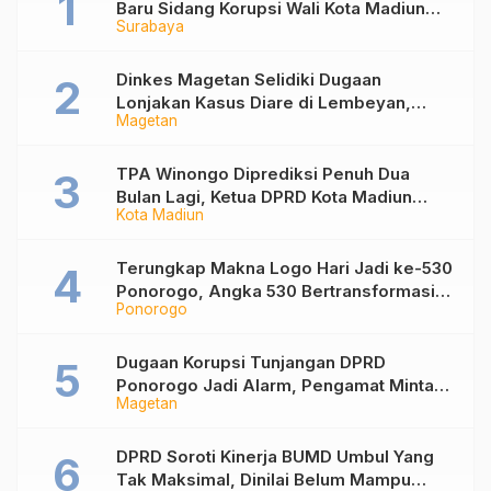
Baru Sidang Korupsi Wali Kota Madiun
Surabaya
Nonaktif Maidi
Dinkes Magetan Selidiki Dugaan
Lonjakan Kasus Diare di Lembeyan,
Magetan
Lakukan Penyelidikan Epidemiologi
TPA Winongo Diprediksi Penuh Dua
Bulan Lagi, Ketua DPRD Kota Madiun
Kota Madiun
Desak Pemkot Percepat Penanganan
Sampah
Terungkap Makna Logo Hari Jadi ke-530
Ponorogo, Angka 530 Bertransformasi
Ponorogo
Jadi Sekar Kinanthi
Dugaan Korupsi Tunjangan DPRD
Ponorogo Jadi Alarm, Pengamat Minta
Magetan
Magetan Perkuat Tata Kelola
Administrasi
DPRD Soroti Kinerja BUMD Umbul Yang
Tak Maksimal, Dinilai Belum Mampu