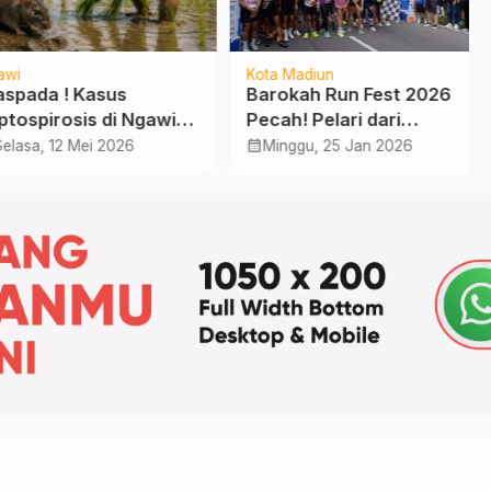
i
Kota Madiun
ada ! Kasus
Barokah Run Fest 2026
ospirosis di Ngawi
Pecah! Pelari dari
ngkat, Enam Petani
Berbagai Daerah Padati
calendar_month
asa, 12 Mei 2026
Minggu, 25 Jan 2026
nfeksi hingga Mei
Kota Madiun
6