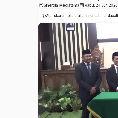
account_circle
calendar_month
Sinergia Mediatama
Rabu, 24 Jun 2026
info
Atur ukuran teks artikel ini untuk mendap