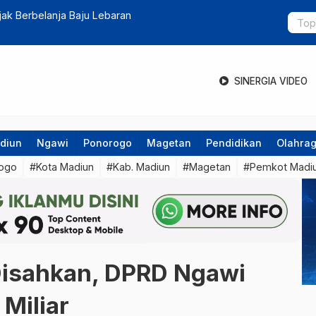
ran
Duh ! Viral Sekelompok Pemuda Ko
SINERGIA VIDEO
diun
Ngawi
Ponorogo
Magetan
Pendidikan
Olahra
ogo
#Kota Madiun
#Kab. Madiun
#Magetan
#Pemkot Madi
isahkan, DPRD Ngawi
 Miliar