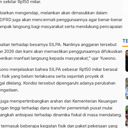
 sekitar Rp150 miliar.
 dibiarkan mengendap, melainkan akan dimasukkan dalam
DPRD juga akan mencermati penggunaannya agar benar-benar
rdampak langsung bagi masyarakat serta mendukung pencapaian
T
tian terhadap besarnya SILPA. Nantinya anggaran tersebut
an 2026 dan kami akan memastikan penggunaannya difokuskan
erikan manfaat langsung kepada masyarakat,” ujar Yuwono.
sono menjelaskan bahwa SILPA sebesar Rp150 miliar berasal
n fisik yang belum terlaksana serta sejumlah proyek di
al dilelang. Kondisi tersebut dipengaruhi adanya perubahan
engadaan.
h juga mempertimbangkan arahan dari Kementerian Keuangan
gan tinggi terhadap dana transfer pemerintah pusat mulai
ngkah antisipasi terhadap dinamika fiskal di masa mendatang.
g, termasuk beberapa kegiatan fisik dan paket pekerjaan yang