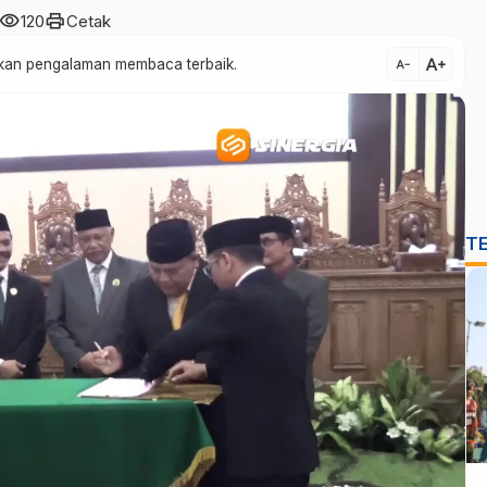
visibility
print
120
Cetak
text_increase
atkan pengalaman membaca terbaik.
text_decrease
T