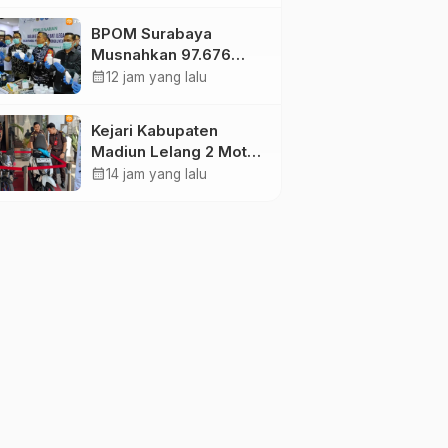
Reog Ponorogo Dapat
BPOM Surabaya
Prioritas
Musnahkan 97.676
Tablet Obat Ilegal
calendar_month
12 jam yang lalu
Senilai Rp540 Juta,
Cegah
Kejari Kabupaten
Penyalahgunaan di
Madiun Lelang 2 Motor
Kalangan Pelajar
Rampasan Perkara
calendar_month
14 jam yang lalu
Inkracht, Penawaran
Dibuka 11 Agustus