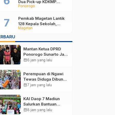
Dua Pick-up KDKMP
Ponorogo
Tabrak Bus Pariwisata di
Sukorejo Ponorogo
Pemkab Magetan Lantik
128 Kepala Sekolah,
Magetan
Bupati Pastikan
Rekrutmen Baru Segera
ERBARU
Dibuka untuk Isi Jabatan
yang Masih Kosong
Mantan Ketua DPRD
Ponorogo Sunarto Jadi
Tersangka Korupsi
calendar_month
6 jam yang lalu
Tunjangan Perumahan
Perempuan di Ngawi
Tewas Diduga Dibunuh
Anak Kandungnya
calendar_month
7 jam yang lalu
yang mengalami
gangguan kejiwaan
KAI Daop 7 Madiun
Salurkan Bantuan
Rp123 Juta, Panti
calendar_month
8 jam yang lalu
Disabilitas hingga