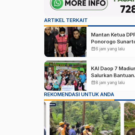
ARTIKEL TERKAIT
Mantan Ketua DP
Ponorogo Sunart
Jadi Tersangka
calendar_month
6 jam yang lalu
Korupsi Tunjanga
Perumahan
KAI Daop 7 Madiu
Salurkan Bantuan
Rp123 Juta, Panti
calendar_month
8 jam yang lalu
Disabilitas hingg
REKOMENDASI UNTUK ANDA
Ponorogo Dapat
Prioritas