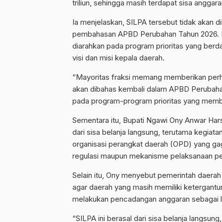
triliun, sehingga masih terdapat sisa anggaran
Ia menjelaskan, SILPA tersebut tidak akan
pembahasan APBD Perubahan Tahun 2026. 
diarahkan pada program prioritas yang be
visi dan misi kepala daerah.
“Mayoritas fraksi memang memberikan perha
akan dibahas kembali dalam APBD Perubah
pada program-program prioritas yang memb
Sementara itu, Bupati Ngawi Ony Anwar Har
dari sisa belanja langsung, terutama kegiata
organisasi perangkat daerah (OPD) yang gag
regulasi maupun mekanisme pelaksanaan p
Selain itu, Ony menyebut pemerintah daera
agar daerah yang masih memiliki ketergantun
melakukan pencadangan anggaran sebagai la
“SILPA ini berasal dari sisa belanja langsun