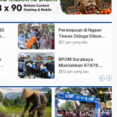
RD
Perempuan di Ngawi
o
Tewas Diduga Dibunuh
Anak Kandungnya
calendar_month
7 jam yang lalu
n
yang mengalami
gangguan kejiwaan
n
BPOM Surabaya
Musnahkan 97.676
Tablet Obat Ilegal
calendar_month
12 jam yang lalu
a Reog
Senilai Rp540 Juta,
Cegah
Penyalahgunaan di
Kalangan Pelajar